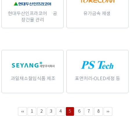
현대두산인프라코어 공
유가금속 재생
장건물 관리
과일채소절임식품 제조
표면처리-OLED세정 등
1
2
3
4
5
6
7
8