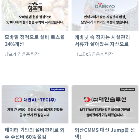
모바일 점검으로 설비 로스율
캐비닛 속 잠자는 시설관리
34%개선
서류가 살아있는 자산으로
참프레 김웅준 팀장
대교D&S 공용호 팀장
데이터 기반의 설비관리로 외
외산CMMS 대신 Jump를 선
주 수선비 60% 절감
택!