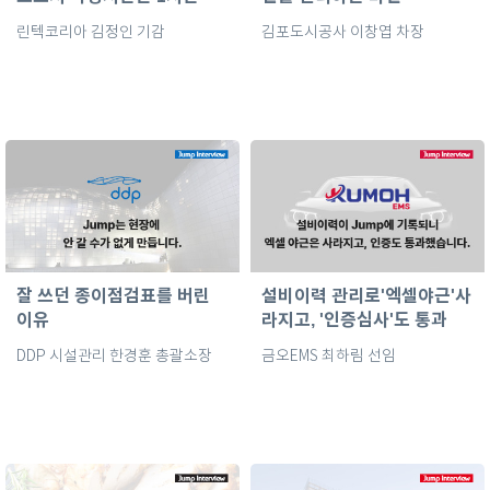
5분 단축
린텍코리아 김정인 기감
김포도시공사 이창엽 차장
잘 쓰던 종이점검표를 버린
설비이력 관리로'엑셀야근'사
이유
라지고, '인증심사'도 통과
DDP 시설관리 한경훈 총괄소장
금오EMS 최하림 선임